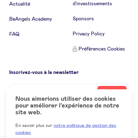
d'investissements
Actualité
Sponsors
BeAngels Academy
Privacy Policy
FAQ
Préférences Cookies
Inscrivez-vous à la newsletter
Name
Votre
S’inscrire
adresse
Nous aimerions utiliser des cookies
email
pour améliorer l’expérience de notre
site web.
Social
LinkedIn
accounts
En savoir plus sur
notre politique de gestion des
cookies