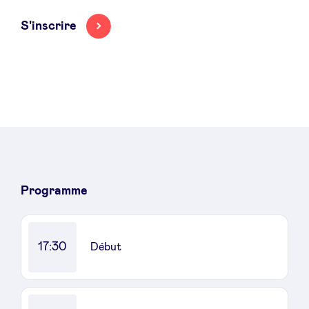
Sponsors
S'inscrire
Privacy Policy
BeAngels x PMV
My Portofolio
Accès Dealflow investisseur
Programme
Health Expert Circle
17:30
Début
fr
en
nl