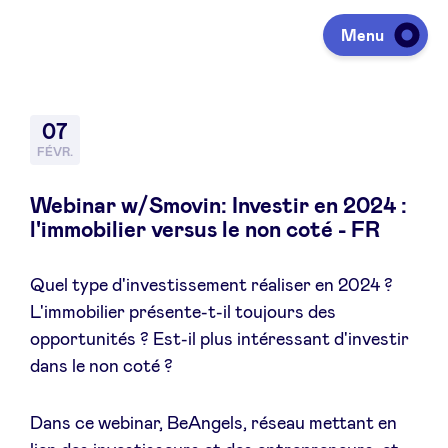
Menu
Investir
07
FÉVR.
Lever des fonds
Webinar w/Smovin: Investir en 2024 :
l'immobilier versus le non coté - FR
Portfolio
Quel type d'investissement réaliser en 2024 ?
L'immobilier présente-t-il toujours des
Agenda
opportunités ? Est-il plus intéressant d'investir
dans le non coté ?
À propos
Dans ce webinar, BeAngels, réseau mettant en