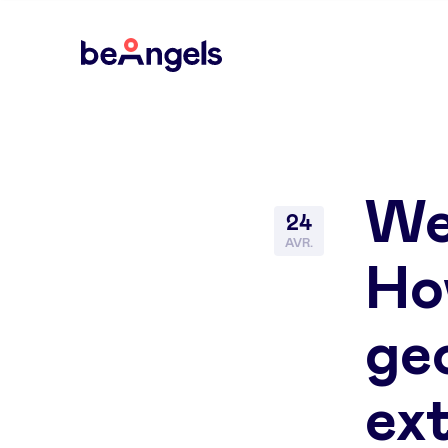
BeAngels
We
24
AVR.
Ho
ge
ex