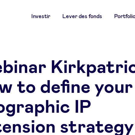
Main
Investir
Lever des fonds
Portfoli
navigation
binar Kirkpatric
w to define your
ographic IP
tension strategy