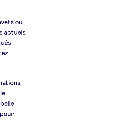
evets ou
s actuels
qués
tez
mations
le
belle
 pour