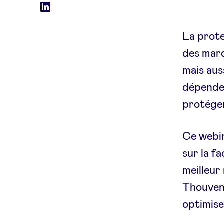
Social
LinkedIn
accounts
La prote
des marq
mais aus
dépende
protéger
Ce webin
sur la f
meilleur
Thouveni
optimiser