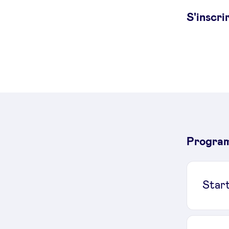
S'inscri
Progra
Star