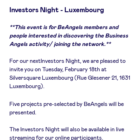
Investors Night - Luxembourg
**This event is for BeAngels members and
Actualités
people interested in discovering the Business
Angels activity/ joining the network.**
Avantages
For our nextInvestors Night, we are pleased to
invite you on Tuesday, February 18th at
BeAngels Academy
Silversquare Luxembourg (Rue Glesener 21, 1631
Luxembourg).
BeAngels Luxembourg
Five projects pre-selected by BeAngels will be
NXT Brussels - Groupe d'investissement
presented.
Pooling Services
The Investors Night will also be available in live
streaming for our online participants.