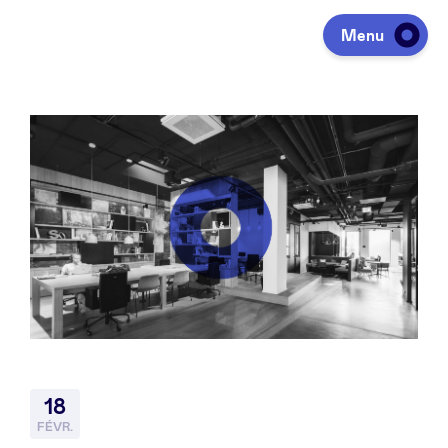
Menu
Investir
Lever des fonds
Portfolio
Agenda
18
À propos
FÉVR.