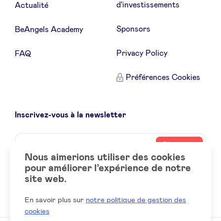
d'investissements
Actualité
Sponsors
BeAngels Academy
Privacy Policy
FAQ
Préférences Cookies
Inscrivez-vous à la newsletter
Name
Votre
S’inscrire
adresse
Nous aimerions utiliser des cookies
email
pour améliorer l’expérience de notre
site web.
Social
LinkedIn
accounts
En savoir plus sur
notre politique de gestion des
cookies