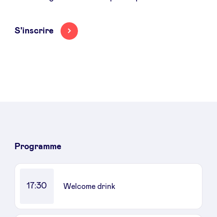
Sponsors
S'inscrire
Privacy Policy
BeAngels x PMV
My Portofolio
Accès Dealflow investisseur
Programme
Health Expert Circle
17:30
Welcome drink
fr
en
nl