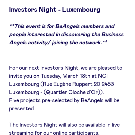
Investors Night - Luxembourg
**This event is for BeAngels members and
Actualités
people interested in discovering the Business
Angels activity/ joining the network.**
Avantages
BeAngels Academy
For our next Investors Night, we are pleased to
invite you on Tuesday, March 18th at NCI
Luxembourg (Rue Eugène Ruppert 20 2453
BeAngels Luxembourg
Luxembourg - (Quartier Cloche d'Or)).
Five projects pre-selected by BeAngels will be
NXT Brussels - Groupe d'investissement
presented.
Pooling Services
The Investors Night will also be available in live
streaming for our online participants.