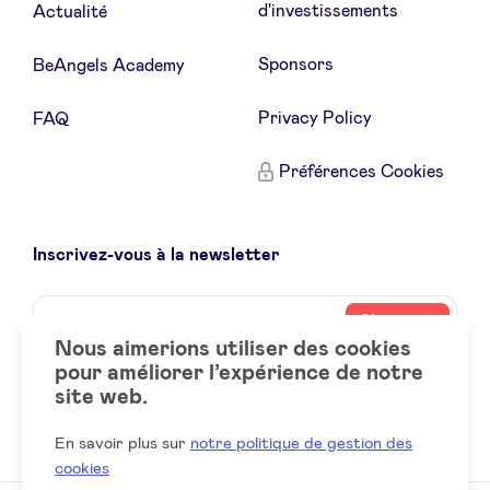
d'investissements
Actualité
Sponsors
BeAngels Academy
Privacy Policy
FAQ
Préférences Cookies
Inscrivez-vous à la newsletter
Name
Votre
S’inscrire
adresse
Nous aimerions utiliser des cookies
email
pour améliorer l’expérience de notre
site web.
Social
LinkedIn
accounts
En savoir plus sur
notre politique de gestion des
cookies