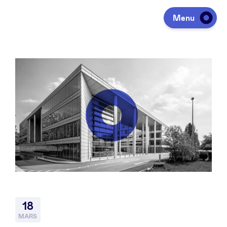
Menu
Investir
Lever des fonds
Portfolio
Agenda
18
À propos
MARS