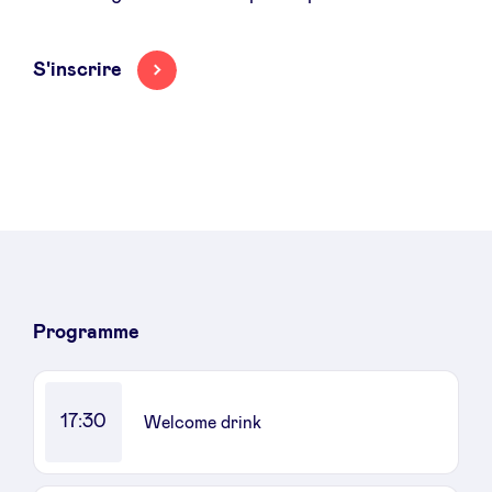
Sponsors
S'inscrire
Privacy Policy
BeAngels x PMV
My Portofolio
Accès Dealflow investisseur
Programme
Health Expert Circle
17:30
Welcome drink
fr
en
nl