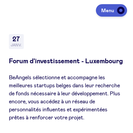
Menu
Investir
27
JANV.
Lever des fonds
Forum d'investissement - Luxembourg
BeAngels sélectionne et accompagne les
Portfolio
meilleures startups belges dans leur recherche
de fonds nécessaire à leur développement. Plus
Agenda
encore, vous accédez à un réseau de
personnalités influentes et expérimentées
prêtes à renforcer votre projet.
À propos