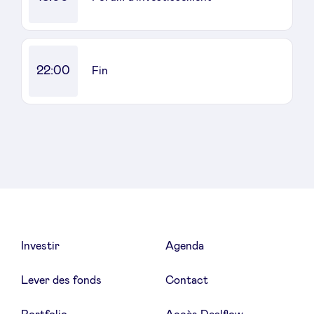
Sponsors
Privacy Policy
22:00
Fin
BeAngels x PMV
My Portofolio
Accès Dealflow investisseur
Health Expert Circle
Investir
Agenda
fr
en
Lever des fonds
Contact
nl