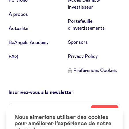
Portfolio
Accès Dealflow
investisseur
À propos
LinkedIn
Portefeuille
d'investissements
Actualité
Sponsors
BeAngels Academy
Privacy Policy
FAQ
Préférences Cookies
Inscrivez-vous à la newsletter
Name
Votre
S’inscrire
adresse
Nous aimerions utiliser des cookies
email
pour améliorer l’expérience de notre