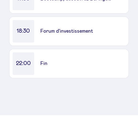
Sponsors
Privacy Policy
18:30
Forum d'investissement
BeAngels x PMV
My Portofolio
22:00
Fin
Accès Dealflow investisseur
Health Expert Circle
fr
en
nl