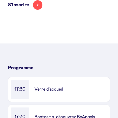
S'inscrire
Actualités
Avantages
BeAngels Academy
Programme
BeAngels Luxembourg
17:30
Verre d'accueil
NXT Brussels - Groupe d'investissement
Pooling Services
17:30
Bootcamp, découvrez BeAngels