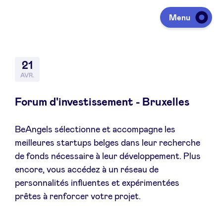
Menu
Investir
21
AVR.
Lever des fonds
Forum d'investissement - Bruxelles
BeAngels sélectionne et accompagne les
Portfolio
meilleures startups belges dans leur recherche
de fonds nécessaire à leur développement. Plus
Agenda
encore, vous accédez à un réseau de
personnalités influentes et expérimentées
prêtes à renforcer votre projet.
À propos