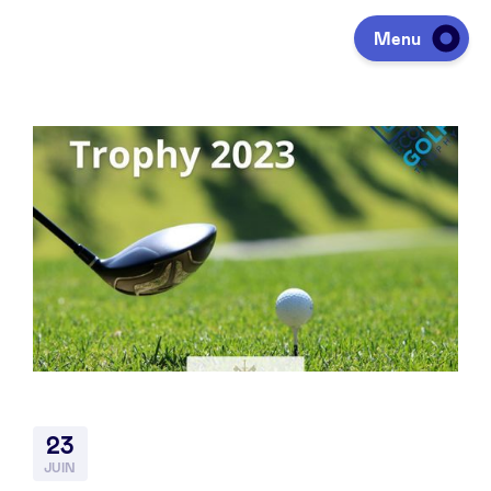
Menu
Investir
Lever des fonds
Portfolio
Agenda
23
À propos
JUIN