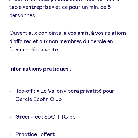
Sponsors
table «entreprise» et ce pour un min. de 8
personnes.
Privacy Policy
Ouvert aux conjoints, à vos amis, à vos relations
d’affaires et aux non membres du cercle en
BeAngels x PMV
formule découverte.
My Portofolio
Informations pratiques :
Accès Dealflow investisseur
Tee-off : « Le Vallon » sera privatisé pour
Cercle Ecofin Club
Health Expert Circle
Green-fee : 85€ TTC pp
fr
en
nl
Practice : offert