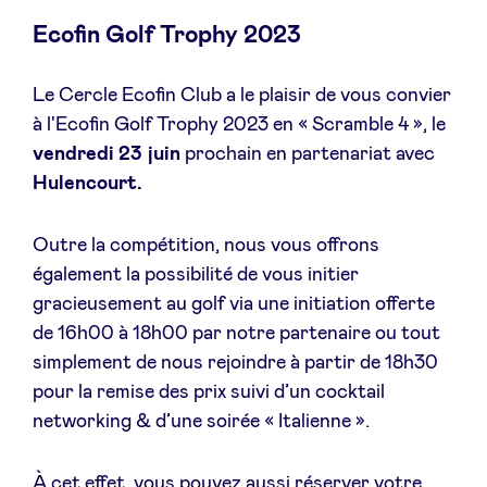
Ecofin Golf Trophy 2023
Le Cercle Ecofin Club a le plaisir de vous convier
Actualités
à l'Ecofin Golf Trophy 2023 en « Scramble 4 », le
vendredi 23 juin
prochain en partenariat avec
Avantages
Hulencourt.
BeAngels Academy
Outre la compétition, nous vous offrons
également la possibilité de vous initier
gracieusement au golf via une initiation offerte
BeAngels Luxembourg
de 16h00 à 18h00 par notre partenaire ou tout
simplement de nous rejoindre à partir de 18h30
NXT Brussels - Groupe d'investissement
pour la remise des prix suivi d’un cocktail
networking & d’une soirée « Italienne ».
Pooling Services
À cet effet, vous pouvez aussi réserver votre