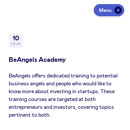
Menu
Investir
10
FÉVR.
Lever des fonds
BeAngels Academy
BeAngels offers dedicated training to potential
Portfolio
business angels and people who would like to
know more about investing in startups. These
Agenda
training courses are targeted at both
entrepreneurs and investors, covering topics
pertinent to both.
À propos