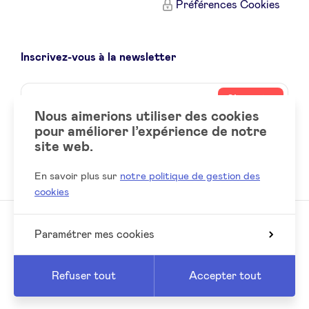
Préférences Cookies
Inscrivez-vous à la newsletter
Name
Votre
S’inscrire
adresse
Nous aimerions utiliser des cookies
email
pour améliorer l’expérience de notre
site web.
Social
LinkedIn
accounts
En savoir plus sur
notre politique de gestion des
cookies
Paramétrer mes cookies
© 2026 BeAngels, tous droits réservés
Reed
Website by
Refuser tout
Accepter tout