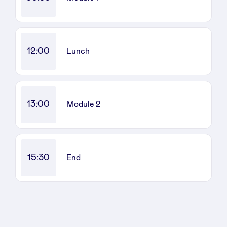
Sponsors
Privacy Policy
12:00
Lunch
BeAngels x PMV
My Portofolio
13:00
Module 2
Accès Dealflow investisseur
15:30
End
Health Expert Circle
fr
en
nl