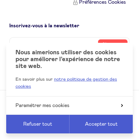
Préférences Cookies
Inscrivez-vous à la newsletter
Name
Votre
S’inscrire
adresse
Nous aimerions utiliser des cookies
email
pour améliorer l’expérience de notre
site web.
Social
LinkedIn
accounts
En savoir plus sur
notre politique de gestion des
cookies
Paramétrer mes cookies
© 2026 BeAngels, tous droits réservés
Reed
Website by
Refuser tout
Accepter tout