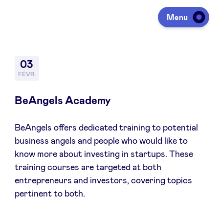
Menu
Investir
03
FÉVR.
Lever des fonds
BeAngels Academy
BeAngels offers dedicated training to potential
Portfolio
business angels and people who would like to
know more about investing in startups. These
Agenda
training courses are targeted at both
entrepreneurs and investors, covering topics
pertinent to both.
À propos