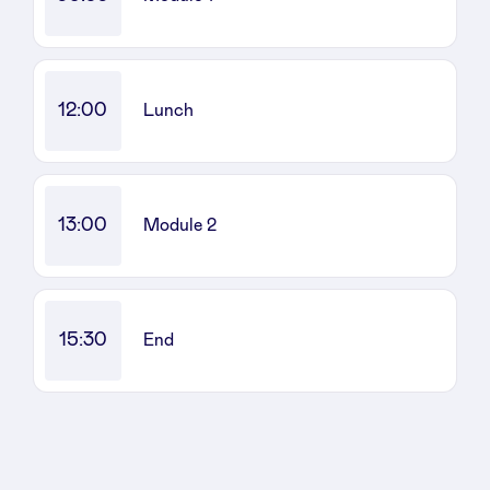
Sponsors
Privacy Policy
12:00
Lunch
BeAngels x PMV
My Portofolio
13:00
Module 2
Accès Dealflow investisseur
15:30
End
Health Expert Circle
fr
en
nl