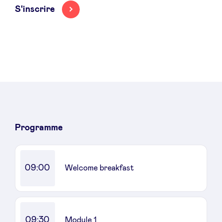
S'inscrire
Actualités
Avantages
BeAngels Academy
Programme
BeAngels Luxembourg
09:00
Welcome breakfast
NXT Brussels - Groupe d'investissement
Pooling Services
09:30
Module 1