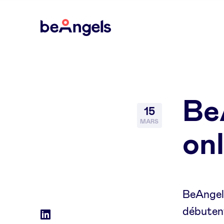
BeAngels
Be
15
MARS
onl
BeAngels
débuten
Social
LinkedIn