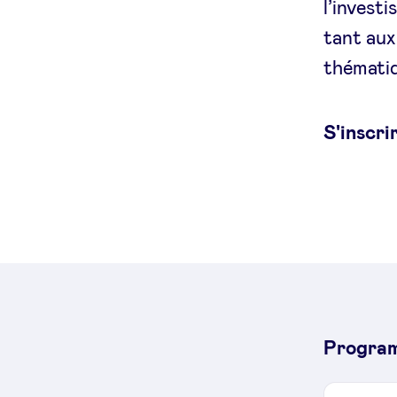
l’invest
accounts
tant aux
thématiq
S'inscri
Progra