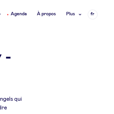
Language
o
Agenda
À propos
Plus
fr
en
nl
 -
ngels qui
dre