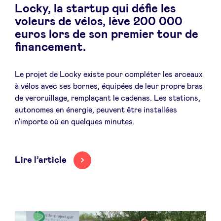
Locky, la startup qui défie les
Sponsors
voleurs de vélos, lève 200 000
euros lors de son premier tour de
Privacy Policy
financement.
BeAngels x PMV
Le projet de Locky existe pour compléter les arceaux
à vélos avec ses bornes, équipées de leur propre bras
de veroruillage, remplaçant le cadenas. Les stations,
My Portofolio
autonomes en énergie, peuvent être installées
n'importe où en quelques minutes.
Accès Dealflow investisseur
Lire l’article
Health Expert Circle
fr
en
nl