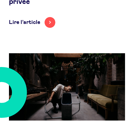
privée
Lire l’article
Actualités
Avantages
BeAngels Academy
BeAngels Luxembourg
NXT Brussels - Groupe d'investissement
Pooling Services