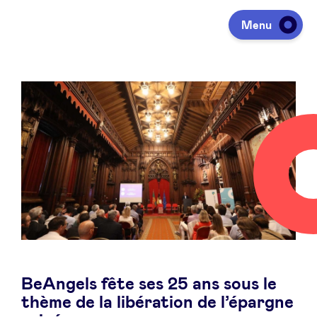
Actualités
Menu
Investir
Lever des fonds
Portfolio
Agenda
BeAngels fête ses 25 ans sous le
À propos
thème de la libération de l’épargne