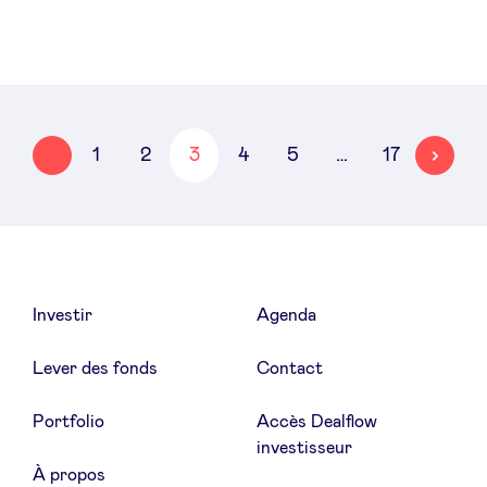
ÉCÉDENT
SUIVANT
…
1
2
3
4
5
17
Investir
Agenda
Lever des fonds
Contact
Portfolio
Accès Dealflow
investisseur
À propos