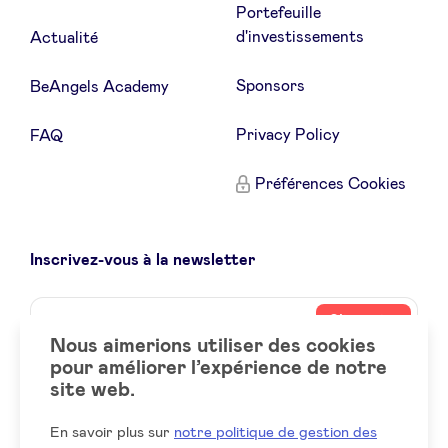
Portefeuille
d'investissements
Actualité
Sponsors
BeAngels Academy
Privacy Policy
FAQ
Préférences Cookies
Inscrivez-vous à la newsletter
Name
Votre
S’inscrire
adresse
Nous aimerions utiliser des cookies
email
pour améliorer l’expérience de notre
site web.
Social
LinkedIn
accounts
En savoir plus sur
notre politique de gestion des